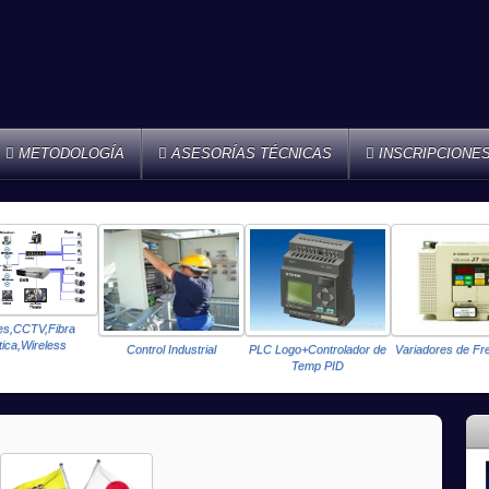
METODOLOGÍA
ASESORÍAS TÉCNICAS
INSCRIPCIONE
a
Control Industrial
PLC Logo+Controlador de
Variadores de Frecuencia
Temp PID