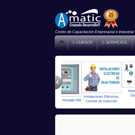
Centro de Capacitación Empresarial e Industrial
CURSOS
SERVICIOS
Redes,CCTV,Fibr
Óptica,Wireless
Instalaciones Eléctricas,
PLC Simatic + Pantalla HMI
Cocinas de Inducción